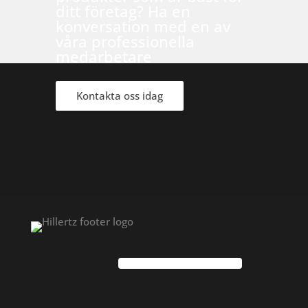
ditt företag? Ha en
konversation med en av
våra professionella
medarbetare
Kontakta oss idag