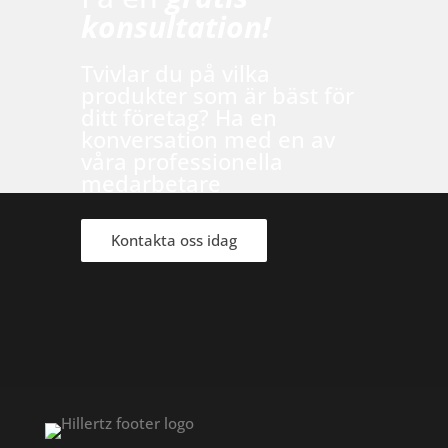
konsultation!
Tvivlar du på vilka
produkter som är bäst för
ditt företag? Ha en
konversation med en av
våra professionella
medarbetare
Kontakta oss idag