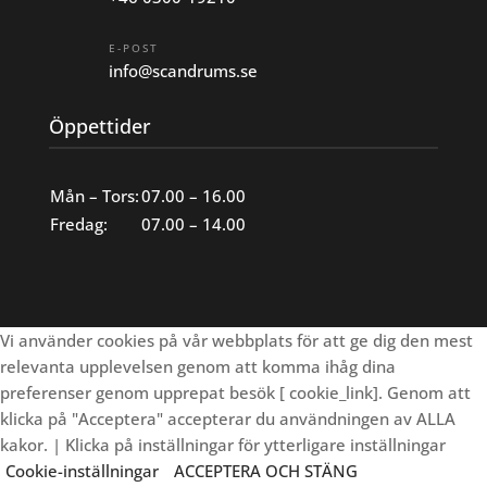
E-POST
info@scandrums.se
Öppettider
Mån – Tors:
07.00 – 16.00
Fredag:
07.00 – 14.00
Vi använder cookies på vår webbplats för att ge dig den mest
relevanta upplevelsen genom att komma ihåg dina
preferenser genom upprepat besök [ cookie_link]. Genom att
klicka på "Acceptera" accepterar du användningen av ALLA
kakor. | Klicka på inställningar för ytterligare inställningar
Cookie-inställningar
ACCEPTERA OCH STÄNG