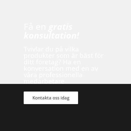
Få en
gratis
konsultation!
Tvivlar du på vilka
produkter som är bäst för
ditt företag? Ha en
konversation med en av
våra professionella
medarbetare
Kontakta oss idag