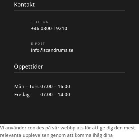
Kontakt
TELEFON
+46 0300-19210
E-POST
info@scandrums.se
Öppettider
Mån – Tors:
07.00 – 16.00
Fredag:
07.00 – 14.00
Vi använder cookies på vår webbplats för att ge dig den mest
relevanta upplevelsen genom att komma ihåg dina