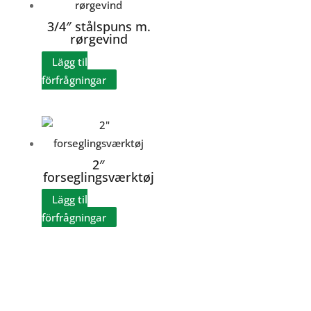
3/4″ stålspuns m.
rørgevind
Lägg til
förfrågningar
2″
forseglingsværktøj
Lägg til
förfrågningar