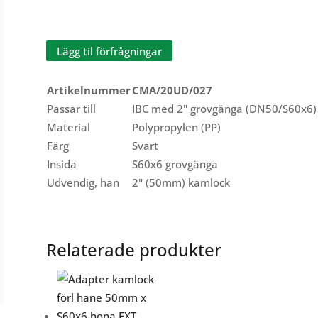
kamlock
hane
x
Lägg til förfrågningar
S60x6
hona
mängd
Artikelnummer
CMA/20UD/027
Passar till
IBC med 2" grovgänga (DN50/S60x6)
Material
Polypropylen (PP)
Färg
Svart
Insida
S60x6 grovgänga
Udvendig, han
2" (50mm) kamlock
Relaterade produkter