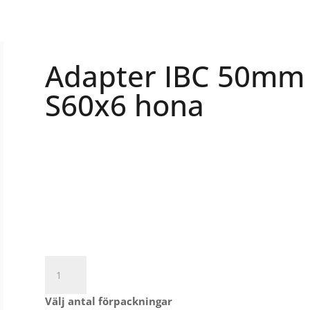
Adapter IBC 50mm 
S60x6 hona
Adapter
IBC
50mm
Välj antal förpackningar