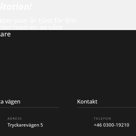
ltation!
kter som är bäst för ditt
tion med en av våra
tare
ta vägen
Kontakt
ADRESS
TELEFON
Tryckarevägen 5
+46 0300-19210