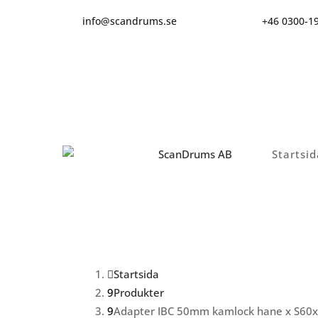
info@scandrums.se
+46 0300-1
Startsid
Startsida
Produkter
Adapter IBC 50mm kamlock hane x S60