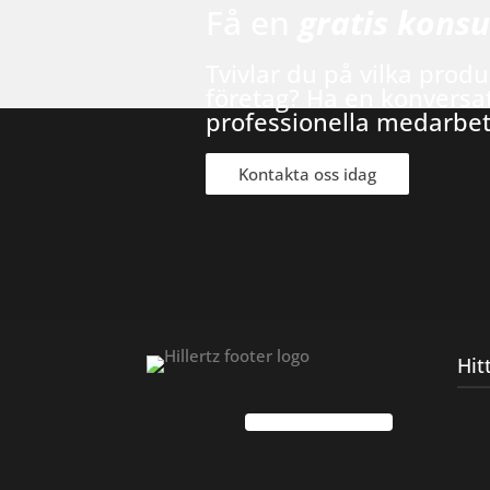
Få en
gratis konsu
Tvivlar du på vilka produ
företag? Ha en konversa
professionella medarbe
Kontakta oss idag
Hit