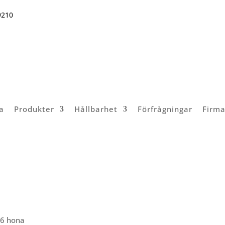
9210
a
Produkter
Hållbarhet
Förfrågningar
Firma
x6 hona