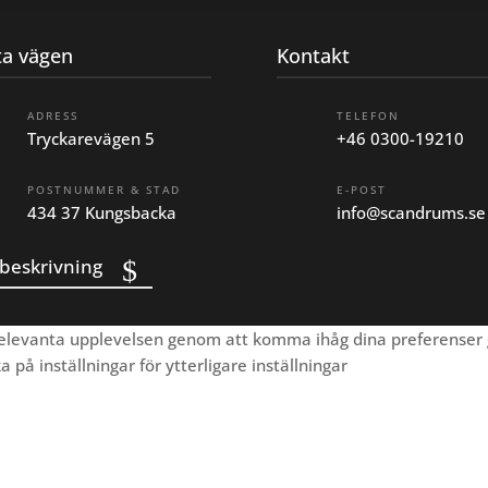
ta vägen
Kontakt
ADRESS
TELEFON
Tryckarevägen 5
+46 0300-19210
POSTNUMMER & STAD
E-POST
434 37 Kungsbacka
info@scandrums.se
beskrivning
 relevanta upplevelsen genom att komma ihåg dina preferenser 
på inställningar för ytterligare inställningar