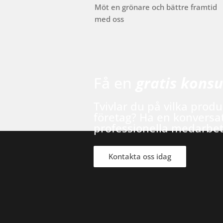
Möt en grönare och bättre framtid
med oss
Få en
gratis konsu
Tvivlar du på vilka produ
företag? Ha en konversa
professionella medarbe
Kontakta oss idag