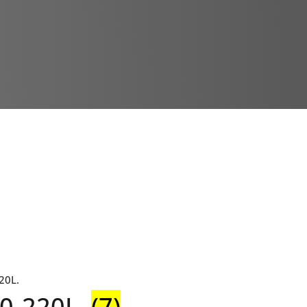
30-220L.
(7)