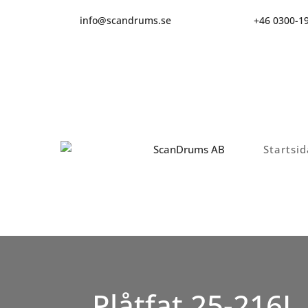
info@scandrums.se
+46 0300-1
Startsid
Plåtfat 25-216L