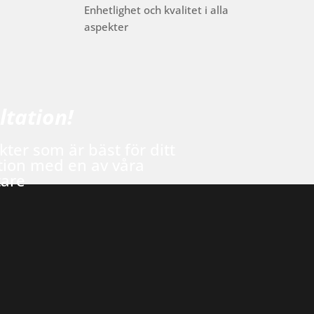
Enhetlighet och kvalitet i alla
aspekter
ltation!
kter som är bäst för ditt
tion med en av våra
tare