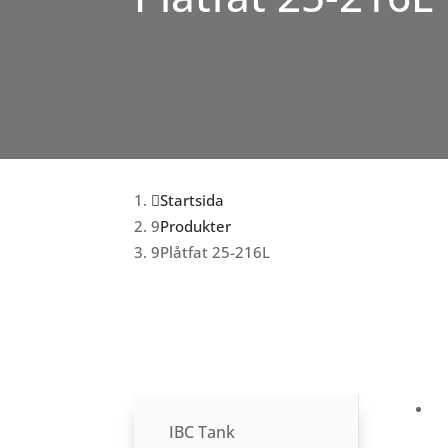
Startsida
Produkter
Plåtfat 25-216L
IBC Tank