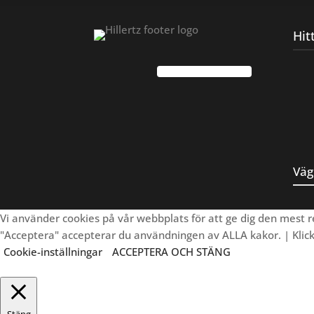
Hit
Väg
Vi använder cookies på vår webbplats för att ge dig den mest
"Acceptera" accepterar du användningen av ALLA kakor. | Klicka 
Cookie-inställningar
ACCEPTERA OCH STÄNG