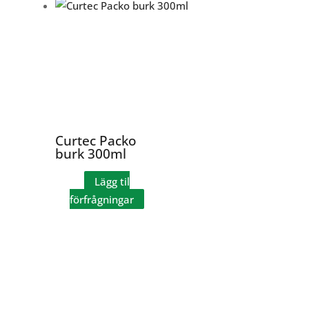
Curtec Packo
burk 300ml
Lägg til
förfrågningar