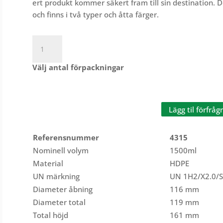
ert produkt kommer säkert fram till sin destination. 
och finns i två typer och åtta färger.
Curtec
Packo
burk
Välj antal förpackningar
1500ml
mängd
Lägg til förfråg
Referensnummer
4315
Nominell volym
1500ml
Material
HDPE
UN märkning
UN 1H2/X2.0/S
Diameter åbning
116 mm
Diameter total
119 mm
Total höjd
161 mm