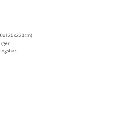
100x120x220cm)
ärger
ingsbart