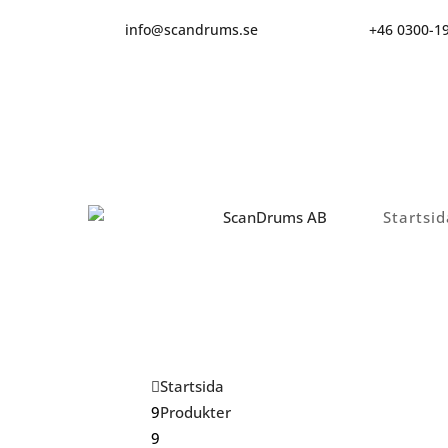
info@scandrums.se
+46 0300-1
Startsid
Startsida
Produkter
Curtec Packo burk 1500ml