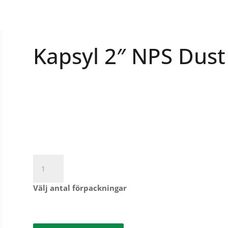
Kapsyl 2″ NPS Dust
Kapsyl
2"
NPS
Välj antal förpackningar
Dust
Cap
mängd