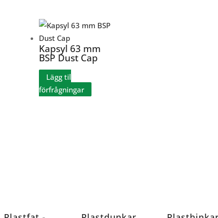
Kapsyl 63 mm
BSP Dust Cap
Lägg til
förfrågningar
Plastfat -
Plastdunkar
Plasthinka