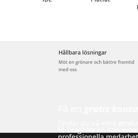
Hållbara lösningar
Möt en grönare och bättre framtid
med oss
Få en
gratis konsu
Tvivlar du på vilka produ
företag? Ha en konversa
professionella medarbe