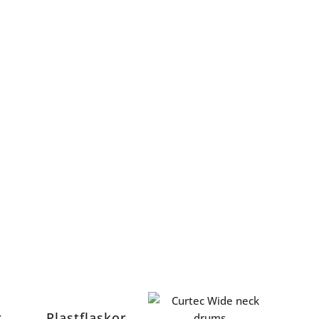
r
Plastflaskor