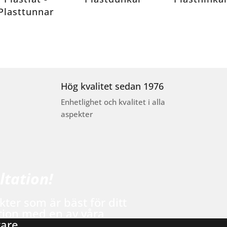
Plasttunnar
Hög kvalitet sedan 1976
Enhetlighet och kvalitet i alla
aspekter
ltation!
kter som är bäst för ditt
tion med en av våra
tare