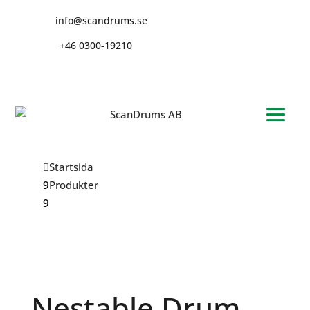
info@scandrums.se
+46 0300-19210
Startsida
Produkter
Nestable Drum 75L
Nestable Drum