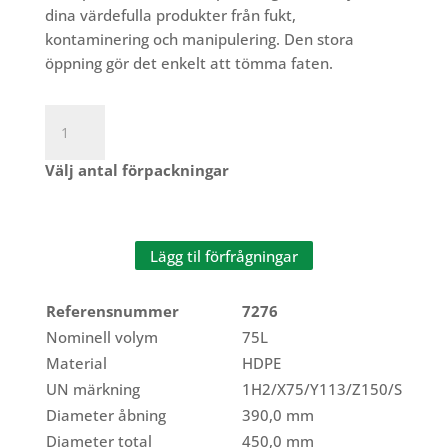
dina värdefulla produkter från fukt,
kontaminering och manipulering. Den stora
öppning gör det enkelt att tömma faten.
Nestable
Drum
75L
Välj antal förpackningar
mängd
Lägg til förfrågningar
Referensnummer
7276
Nominell volym
75L
Material
HDPE
UN märkning
1H2/X75/Y113/Z150/S
Diameter åbning
390,0 mm
Diameter total
450,0 mm