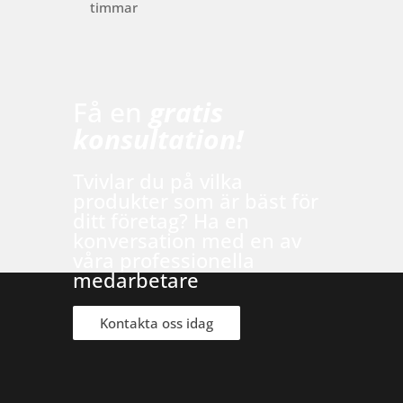
timmar
Få en
gratis
konsultation!
Tvivlar du på vilka
produkter som är bäst för
ditt företag? Ha en
konversation med en av
våra professionella
medarbetare
Kontakta oss idag