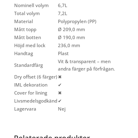
Nominell volym
6,7L
Total volym
7,2L
Material
Polypropylen (PP)
Mått topp
Ø 209,0 mm
Mått botten
Ø 190,0 mm
Höjd med lock
236,0 mm
Handtag
Plast
Vit & transparent – men
Standardfärg
andra färger på förfrågan.
Dry offset (6 färger)
✖
IML dekoration
✔
Cover for lining
✖
Livsmedelsgodkänd
✔
Lagervara
Nej
Relaterade produkter