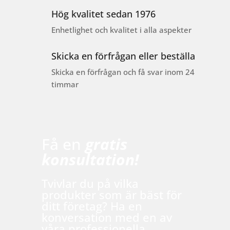
Hög kvalitet sedan 1976
Enhetlighet och kvalitet i alla aspekter
Skicka en förfrågan eller beställa
Skicka en förfrågan och få svar inom 24
timmar
Få en
gratis
konsultation!
Tvivlar du på vilka
produkter som är bäst för
ditt företag? Ha en
konversation med en av
våra professionella