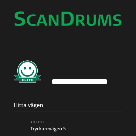
Hitta vägen
ADRESS
Tryckarevägen 5