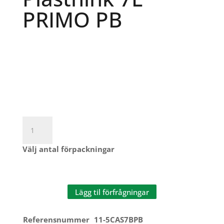
PRIMO PB
Plasthink
7L
PRIMO
Välj antal förpackningar
PB
mängd
Lägg til förfrågningar
Referensnummer
11-5CAS7BPB