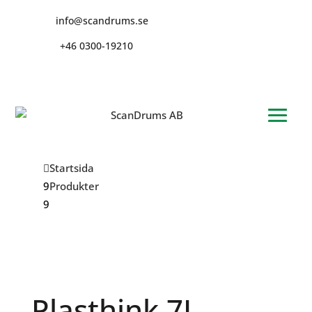
info@scandrums.se
+46 0300-19210
Startsida
Produkter
Plasthink 7L PRIMO PB
Plasthink 7L