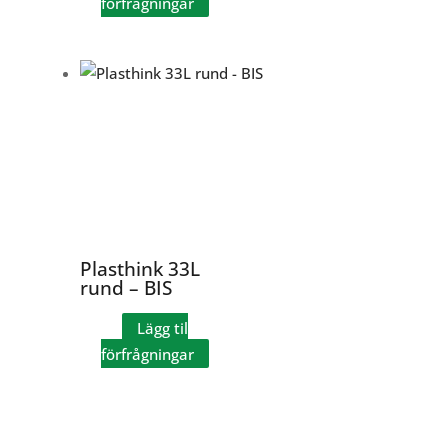
förfrågningar
Plasthink 33L
rund – BIS
Lägg til
förfrågningar