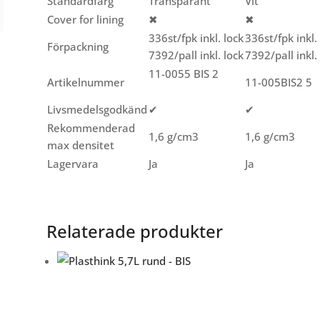
Standardfärg
Transparant
Vit
Cover for lining
✖
✖
336st/fpk inkl. lock
336st/fpk inkl.
Förpackning
7392/pall inkl. lock
7392/pall inkl.
11-0055 BIS 2
Artikelnummer
11-005BIS2 5
Livsmedelsgodkänd
✔
✔
Rekommenderad
1,6 g/cm3
1,6 g/cm3
max densitet
Lagervara
Ja
Ja
Relaterade produkter