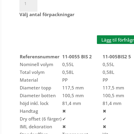
0,58L
-
Välj antal förpackningar
BIS
mängd
Lägg til förfråg
Referensnummer
11-0055 BIS 2
11-005BIS2 5
Nominell volym
0,55L
0,55L
Total volym
0,58L
0,58L
Material
PP
PP
Diameter topp
117,5 mm
117,5 mm
Diameter botten
100,5 mm
100,5 mm
höjd inkl. lock
81,4 mm
81,4 mm
Handtag
✖
✖
Dry offset (6 färger)
✔
✔
IML dekoration
✖
✖