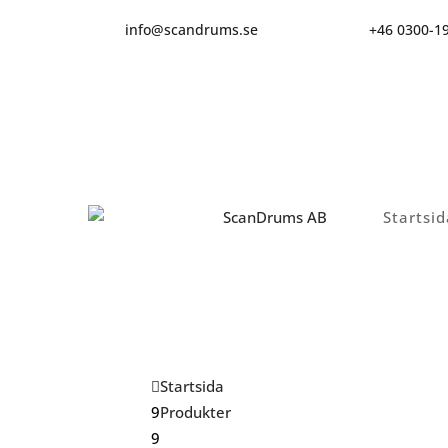
info@scandrums.se
+46 0300-1
Startsid
Startsida
Produkter
Plasthink 0,58L – BIS