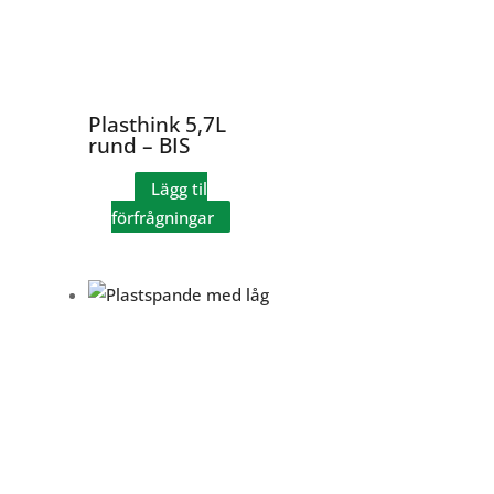
Plasthink 5,7L
rund – BIS
Lägg til
förfrågningar