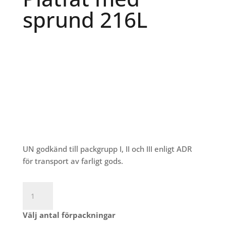
sprund 216L
UN godkänd till packgrupp I, II och III enligt ADR
för transport av farligt gods.
Plåtfat
med
sprund
Välj antal förpackningar
216L