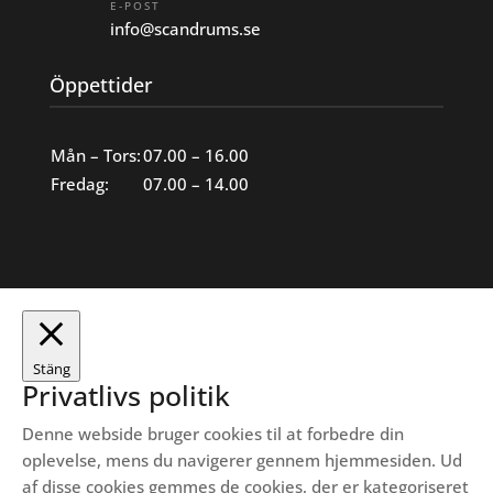
E-POST
info@scandrums.se
Öppettider
Mån – Tors:
07.00 – 16.00
Fredag:
07.00 – 14.00
Stäng
Privatlivs politik
Denne webside bruger cookies til at forbedre din
oplevelse, mens du navigerer gennem hjemmesiden.
Ud
af disse cookies gemmes de cookies, der er kategoriseret