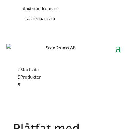
info@scandrums.se
+46 0300-19210
Startsida
Produkter
Plåtfat med sprund 216L
Plåtfat med