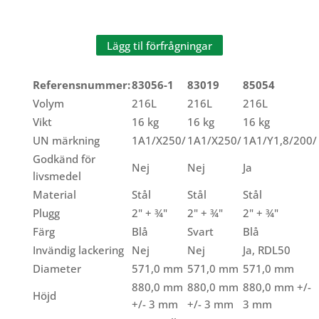
mängd
Lägg til förfrågningar
Referensnummer:
83056-1
83019
85054
Volym
216L
216L
216L
Vikt
16 kg
16 kg
16 kg
UN märkning
1A1/X250/
1A1/X250/
1A1/Y1,8/200/
Godkänd för
Nej
Nej
Ja
livsmedel
Material
Stål
Stål
Stål
Plugg
2" + ¾"
2" + ¾"
2" + ¾"
Färg
Blå
Svart
Blå
Invändig lackering
Nej
Nej
Ja, RDL50
Diameter
571,0 mm
571,0 mm
571,0 mm
880,0 mm
880,0 mm
880,0 mm +/-
Höjd
+/- 3 mm
+/- 3 mm
3 mm