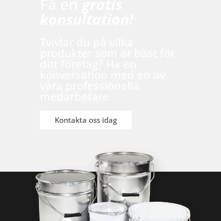
Få en
gratis
konsultation!
Tvivlar du på vilka
produkter som är bäst för
ditt företag? Ha en
konversation med en av
våra professionella
medarbetare
Kontakta oss idag