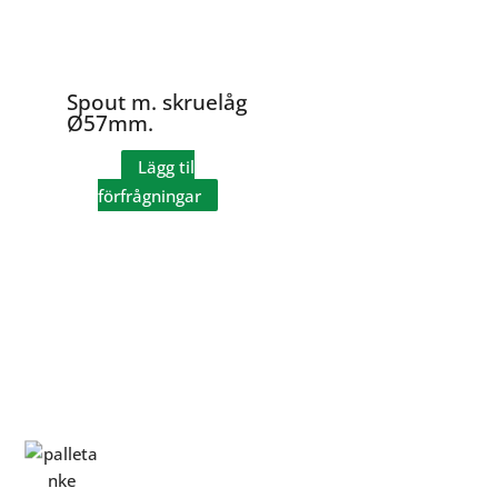
Spout m. skruelåg
Ø57mm.
Lägg til
förfrågningar