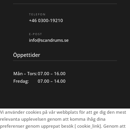
TELEFON
+46 0300-19210
E-POST
info@scandrums.se
Öppettider
Mån – Tors:
07.00 – 16.00
Fredag:
07.00 – 14.00
Vi använder cookies på vår webbplats för att ge dig den mest
relevanta upplevelsen genom att komma ihåg dina
preferenser genom upprepat besök [ cookie_link]. Genom att