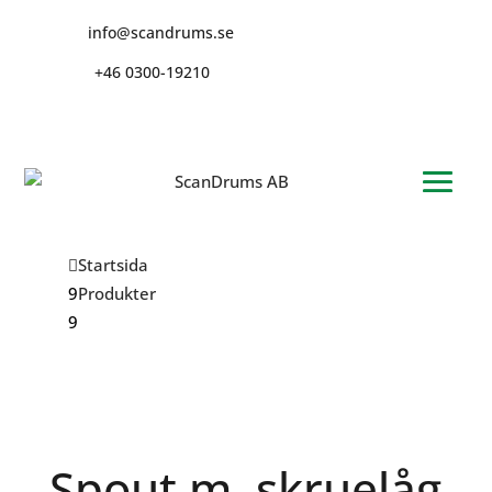
info@scandrums.se
+46 0300-19210
Startsida
Produkter
Spout m. skruelåg Ø42mm.
Spout m. skruelåg