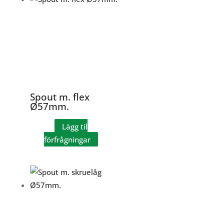
Spout m. flex
Ø57mm.
Lägg til
förfrågningar