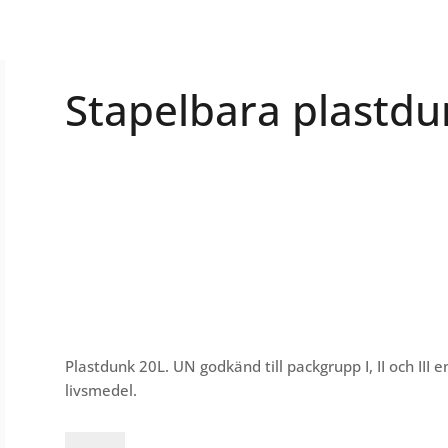
Stapelbara plastdu
Plastdunk 20L. UN godkänd till packgrupp I, II och III e
livsmedel.
Stapelbara