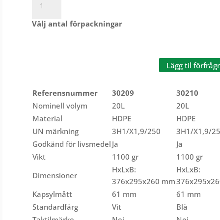
plastdunkar
20L
Välj antal förpackningar
mängd
Lägg til förfråg
Referensnummer
30209
30210
Nominell volym
20L
20L
Material
HDPE
HDPE
UN märkning
3H1/X1,9/250
3H1/X1,9/2
Godkänd för livsmedel
Ja
Ja
Vikt
1100 gr
1100 gr
HxLxB:
HxLxB:
Dimensioner
376x295x260 mm
376x295x2
Kapsylmått
61 mm
61 mm
Standardfärg
Vit
Blå
Taktilmärke
Nej
Nej