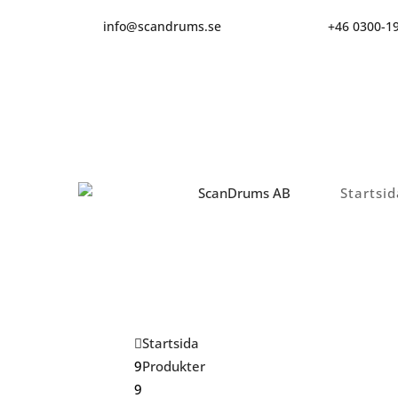
info@scandrums.se
+46 0300-1
Startsid
Startsida
Produkter
Stapelbara plastdunkar 20L