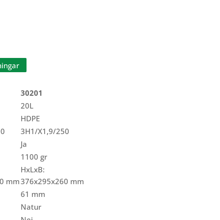
ningar
30201
20L
HDPE
50
3H1/X1,9/250
Ja
1100 gr
HxLxB:
60 mm
376x295x260 mm
61 mm
Natur
Nej