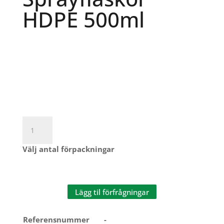
HDPE 500ml
Sprayflaskor
HDPE
500ml
Välj antal förpackningar
mängd
Lägg til förfrågningar
Referensnummer
-