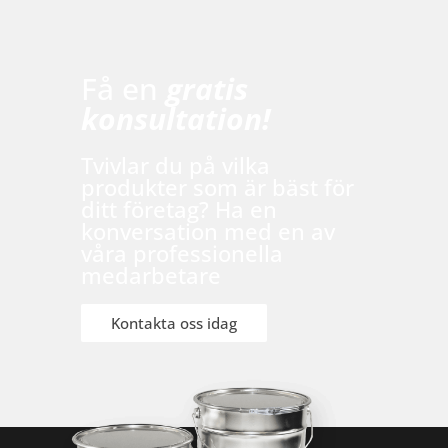
Få en
gratis
konsultation!
Tvivlar du på vilka
produkter som är bäst för
ditt företag? Ha en
konversation med en av
våra professionella
medarbetare
Kontakta oss idag