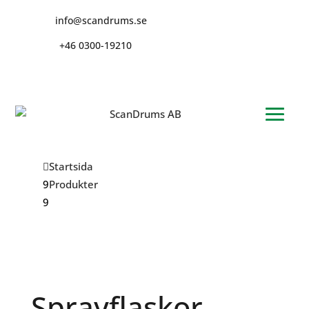
info@scandrums.se
+46 0300-19210
Startsida
Produkter
Sprayflaskor HDPE 500ml
Sprayflaskor