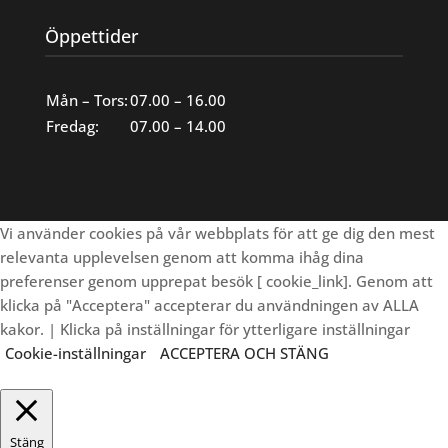
Öppettider
Mån – Tors:
07.00 – 16.00
Fredag:
07.00 – 14.00
Vi använder cookies på vår webbplats för att ge dig den mest
relevanta upplevelsen genom att komma ihåg dina
preferenser genom upprepat besök [ cookie_link]. Genom att
klicka på "Acceptera" accepterar du användningen av ALLA
kakor. | Klicka på inställningar för ytterligare inställningar
Cookie-inställningar
ACCEPTERA OCH STÄNG
Stäng