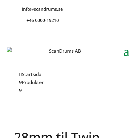
info@scandrums.se
+46 0300-19210
Startsida
Produkter
28mm til Twin Neck
28mm til Twin