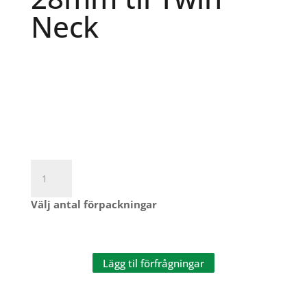
Neck
28mm
til
Twin
Välj antal förpackningar
Neck
mängd
Lägg til förfrågningar