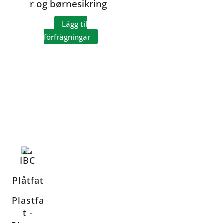
r og børnesikring
Lägg til
förfrågningar
IBC
Plåtfat
Plastfa
t -