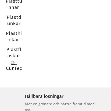
Plasttu
nnar
Plastd
unkar
Plasthi
nkar
Plastfl
askor
CurTec
Hållbara lösningar
Möt en grönare och bättre framtid med
oss