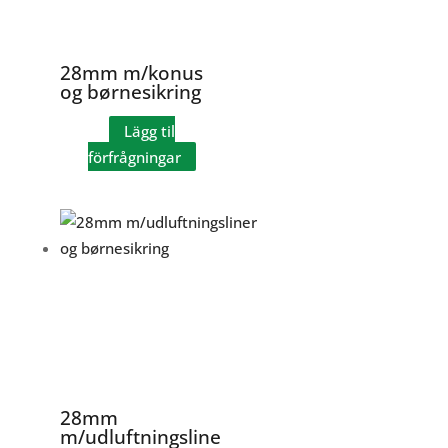
28mm m/konus
og børnesikring
Lägg til
förfrågningar
28mm
m/udluftningsline