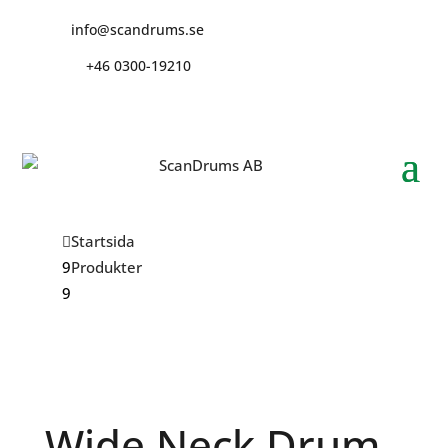
info@scandrums.se
+46 0300-19210
Startsida
Produkter
Wide Neck Drum 15L
Wide Neck Drum