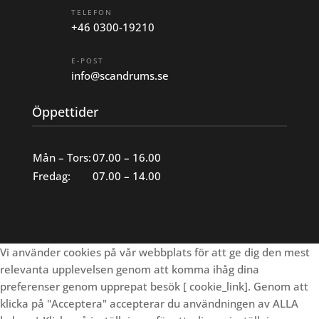
TELEFON
+46 0300-19210
E-POST
info@scandrums.se
Öppettider
Mån – Tors:
07.00 – 16.00
Fredag:
07.00 – 14.00
Vi använder cookies på vår webbplats för att ge dig den mest
relevanta upplevelsen genom att komma ihåg dina
preferenser genom upprepat besök [ cookie_link]. Genom att
klicka på "Acceptera" accepterar du användningen av ALLA