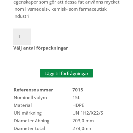
egenskaper som gör att dessa fat använns mycket
inom livsmedels-, kemisk- som farmaceutisk
industri.
Wide
Neck
Drum
Välj antal förpackningar
15L
mängd
Lägg til förfrågningar
Referensnummer
7015
Nominell volym
15L
Material
HDPE
UN märkning
UN 1H2/X22/S
Diameter åbning
203,0 mm
Diameter total
274,0mm