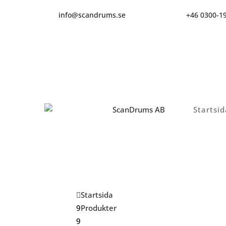
info@scandrums.se
+46 0300-1
Startsid
Startsida
Produkter
Plastflaskor HDPE 500ml rekt.