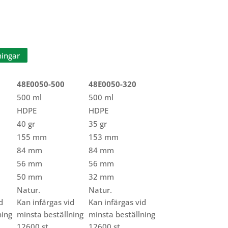
ningar
48E0050-500
48E0050-320
500 ml
500 ml
HDPE
HDPE
40 gr
35 gr
155 mm
153 mm
84 mm
84 mm
56 mm
56 mm
50 mm
32 mm
Natur.
Natur.
d
Kan infärgas vid
Kan infärgas vid
ning
minsta beställning
minsta beställning
12600 st.
12600 st.