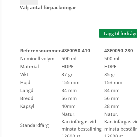
500ml
Välj antal förpackningar
rekt.
mängd
Lägg til förfråg
Referensnummer
48E0050-410
48E0050-280
Nominell volym
500 ml
500 ml
Material
HDPE
HDPE
Vikt
37 gr
35 gr
Höjd
155 mm
153 mm
Längd
84 mm
84 mm
Bredd
56 mm
56 mm
Kapsyl
40mm
28 mm
Natur.
Natur.
Kan infärgas vid
Kan infärgas vi
Standardfärg
minsta beställning
minsta beställ
12600 st.
12600 st.